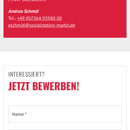
Andrea Schmid
Tel.:
+49 (0)7364 93980 00
aschmid@sozialstation-martin.de
INTERESSIERT?
JETZT BEWERBEN!
Name *