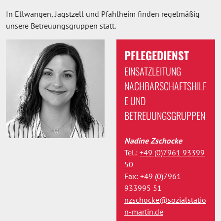
In Ellwangen, Jagstzell und Pfahlheim finden regelmäßig
unsere Betreuungsgruppen statt.
PFLEGEDIENST
EINSATZLEITUNG
NACHBARSCHAFTSHILF
E UND
BETREUUNGSGRUPPEN
Nadine Zschocke
Tel.:
+49 (0)7961 93399
50
Fax: +49 (0)7961
933995 51
nzschocke@sozialstatio
n-martin.de